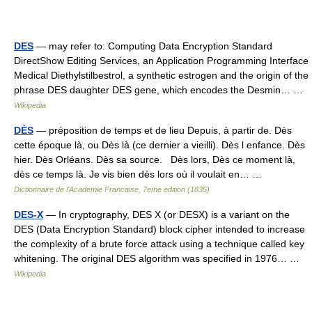
DES
— may refer to: Computing Data Encryption Standard
DirectShow Editing Services, an Application Programming Interface
Medical Diethylstilbestrol, a synthetic estrogen and the origin of the
phrase DES daughter DES gene, which encodes the Desmin… …
Wikipedia
DÈS
— préposition de temps et de lieu Depuis, à partir de. Dès
cette époque là, ou Dès là (ce dernier a vieilli). Dès l enfance. Dès
hier. Dès Orléans. Dès sa source. Dès lors, Dès ce moment là,
dès ce temps là. Je vis bien dès lors où il voulait en… …
Dictionnaire de l'Academie Francaise, 7eme edition (1835)
DES-X
— In cryptography, DES X (or DESX) is a variant on the
DES (Data Encryption Standard) block cipher intended to increase
the complexity of a brute force attack using a technique called key
whitening. The original DES algorithm was specified in 1976… …
Wikipedia