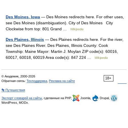
Des Moines, Iowa
— Des Moines redirects here. For other uses,
see Des Moines (disambiguation). City of Des Moines City
Clockwise from top: 801 Grand …
Wikipedia
Des Plaines, Illinois
— Des Plaines redirects here. For the river,
see Des Plaines River. Des Plaines, Illinois County: Cook
Township: Maine Mayor: Martin J. Moylan ZIP code(s): 60016,
60017, 60018, 60019 Area code(s): 847 224 …
Wikipedia
© Академик, 2000-2026
18+
Обратная связь:
Техподдержка
,
Реклама на сайте
👣 Путешествия
Экспорт словарей на сайты
, сделанные на PHP,
Joomla,
Drupal,
WordPress, MODx.