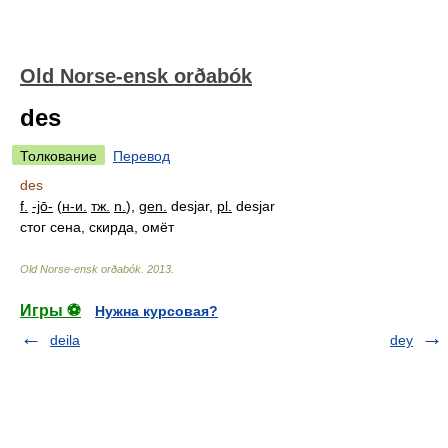
Old Norse-ensk orðabók
des
Толкование
Перевод
des
f.
-jō-
(
н-и.
тж.
n.
),
gen.
desjar,
pl.
desjar
стог сена, скирда, омёт
Old Norse-ensk orðabók
.
2013
.
Игры ⚽
Нужна курсовая?
deila
dey