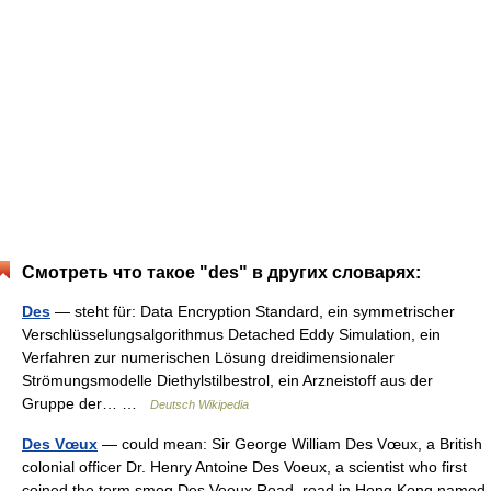
Смотреть что такое "des" в других словарях:
Des
— steht für: Data Encryption Standard, ein symmetrischer
Verschlüsselungsalgorithmus Detached Eddy Simulation, ein
Verfahren zur numerischen Lösung dreidimensionaler
Strömungsmodelle Diethylstilbestrol, ein Arzneistoff aus der
Gruppe der… …
Deutsch Wikipedia
Des Vœux
— could mean: Sir George William Des Vœux, a British
colonial officer Dr. Henry Antoine Des Voeux, a scientist who first
coined the term smog Des Voeux Road, road in Hong Kong named