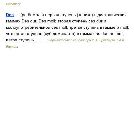
Dictionary
Des
— (ре бемоль) первая ступень (тоника) в диатонических
гаммах Des dur, Des moll; вторая ступень ces dur и
малоупотребительной ces moll; третья ступень в гамме b moll;
четвертая ступень (суб доминанта) в гаммах as dur, as moll;
пятая ступень… …
Энциклопедический словарь Ф.А. Брокгауза и И.А.
Ефрона