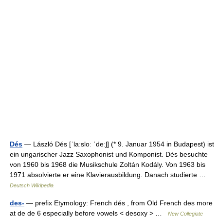
Dés
— László Dés [ˈlaːsloː ˈdeːʃ] (* 9. Januar 1954 in Budapest) ist
ein ungarischer Jazz Saxophonist und Komponist. Dés besuchte
von 1960 bis 1968 die Musikschule Zoltán Kodály. Von 1963 bis
1971 absolvierte er eine Klavierausbildung. Danach studierte …
Deutsch Wikipedia
des-
— prefix Etymology: French dés , from Old French des more
at de de 6 especially before vowels < desoxy > …
New Collegiate